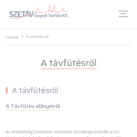
Navigációs menü segédlet
Navigációs menü segédlet
Fő Navigációs menü
Fő Navigációs menü
Fő tartalom
Fő
tartalom
Lábléc menü
Lábléc menü
Csetbot
Csetbot
A távfűtésről
Főoldal
A távfűtésről
A távfűtésről
A Távfűtés előnyeiről
Az emberiség története szorosan összekapcsolódik a tűz