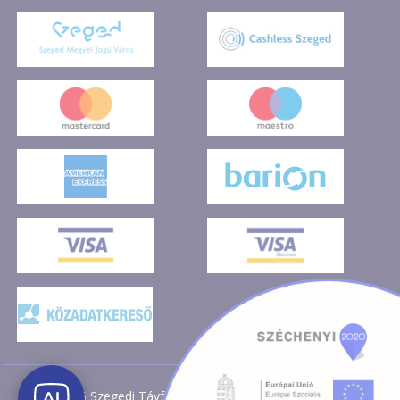
2026 Szegedi Távfűtő Kft. Minden jog fenntartva!