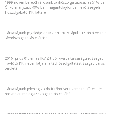
1999 novemberétől városunk távhőszolgáltatását az 51%-ban
Önkormányzati, 49%-ban magántulajdonban lévő Szegedi
Hőszolgáltató Kft. látta el.
Társaságunk jogelődje az IKV Zrt. 2015. április 16-án átvette a
távhőszolgáltatás ellátását.
2016. július 01.-én az IKV Zrt-ből kiválva társaságunk Szegedi
Távfűtő Kft. néven látja el a távhőszolgáltatást Szeged város
területén.
Társaságunk jelenleg 23 db fűtőművet üzemeltet fűtési- és
használati melegvíz szolgáltatás céljából.