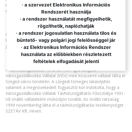
· a szervezet Elektronikus Információs
minimális növekedés történt, mely 27.359 lakás bekapcsolását
eredményezte.
Rendszerét használja
· a rendszer használatát megfigyelhetik,
rögzíthetik, naplózhatják
· a rendszer jogosulatlan használata tilos és
Lakóterületek, övezetek építésével párhuzamosan épültek ki a
büntető- vagy polgári jogi felelősséggel jár
távhőszolgáltató berendezések is: fűtőművek, hőközpontok
jöttek létre és távvezetékek épültek ki a hőenergia szállítására.
· az Elektronikus Információs Rendszer
használata az előbbiekben részletezett
feltételek elfogadását jelenti
A távhőszolgáltatást 1972-től 1991-ig a Szegedi
Városgazdálkodási Vállalat (VGV) mint közüzemi vállalat látta el
Szeged város területén. A szegedi tömeges lakásépítés
valamint a megnövekedett fogyasztói kör indokolta, hogy a
Városgazdálkodási Vállalat Távhőszolgáltatói Főosztálya 1991-
től önálló vállalatként működjön tovább. Az önálló társaság
1999 novemberéig látta el a távhőszolgáltatási tevékenységet
SZETÁV Kft. néven.