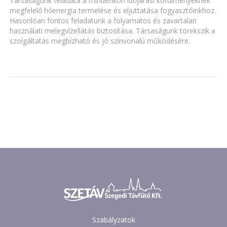
Társaságunk feladata a mindenkori időjárási körülményeknek
megfelelő hőenergia termelése és eljuttatása fogyasztóinkhoz.
Hasonlóan fontos feladatunk a folyamatos és zavartalan
használati melegvízellátás biztosítása. Társaságunk törekszik a
szolgáltatás megbízható és jó színvonalú működésére.
Szabályzatok