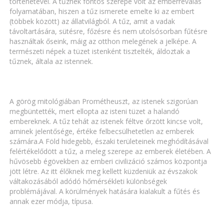
történetével. A tűznek fontos szerepe volt az emberréválás
folyamatában, hiszen a tűz ismerete emelte ki az embert
(többek között) az állatvilágból. A tűz, amit a vadak
távoltartására, sütésre, főzésre és nem utolsósorban fűtésre
használtak őseink, máig az otthon melegének a jelképe. A
természeti népek a tüzet istenként tisztelték, áldoztak a
tűznek, általa az istennek.
A görög mitológiában Prométheuszt, az istenek szigorúan
megbüntették, mert ellopta az isteni tüzet a halandó
embereknek. A tűz tehát az istenek féltve őrzött kincse volt,
aminek jelentősége, értéke felbecsülhetetlen az emberek
számára.A Föld hidegebb, északi területeinek meghódításával
felértékelődött a tűz, a meleg szerepe az emberek életében. A
hűvösebb égövekben az emberi civilizáció számos központja
jött létre. Az itt élőknek meg kellett küzdeniük az évszakok
váltakozásából adódó hőmérsékleti különbségek
problémájával. A körülmények hatására kialakult a fűtés és
annak ezer módja, típusa.