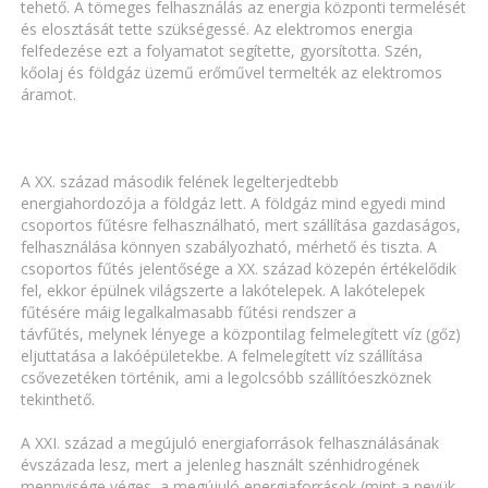
tehető. A tömeges felhasználás az energia központi termelését
és elosztását tette szükségessé. Az elektromos energia
felfedezése ezt a folyamatot segítette, gyorsította. Szén,
kőolaj és földgáz üzemű erőművel termelték az elektromos
áramot.
A XX. század második felének legelterjedtebb
energiahordozója a földgáz lett. A földgáz mind egyedi mind
csoportos fűtésre felhasználható, mert szállítása gazdaságos,
felhasználása könnyen szabályozható, mérhető és tiszta. A
csoportos fűtés jelentősége a XX. század közepén értékelődik
fel, ekkor épülnek világszerte a lakótelepek. A lakótelepek
fűtésére máig legalkalmasabb fűtési rendszer a
távfűtés, melynek lényege a központilag felmelegített víz (gőz)
eljuttatása a lakóépületekbe. A felmelegített víz szállítása
csővezetéken történik, ami a legolcsóbb szállítóeszköznek
tekinthető.
A XXI. század a megújuló energiaforrások felhasználásának
évszázada lesz, mert a jelenleg használt szénhidrogének
mennyisége véges, a megújuló energiaforrások (mint a nevük