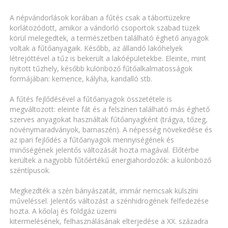
A népvándorlások korában a fűtés csak a tábortüzekre
korlátozódott, amikor a vándorló csoportok szabad tüzek
körül melegedtek, a természetben található éghető anyagok
voltak a fűtőanyagaik. Később, az állandó lakóhelyek
létrejöttével a tűz is bekerült a lakóépületekbe. Eleinte, mint
nyitott tűzhely, később különböző fűtőalkalmatosságok
formájában: kemence, kályha, kandalló stb.
A fűtés fejlődésével a fűtőanyagok összetétele is
megváltozott: eleinte fát és a felszínen található más éghető
szerves anyagokat használtak fűtőanyagként (trágya, tőzeg,
növénymaradványok, barnaszén). A népesség növekedése és
az ipari fejlődés a fűtőanyagok mennyiségének és
minőségének jelentős változását hozta magával. Előtérbe
kerültek a nagyobb fűtőértékű energiahordozók: a különböző
széntípusok.
Megkezdték a szén bányászatát, immár nemcsak külszíni
műveléssel. Jelentős változást a szénhidrogének felfedezése
hozta. A kőolaj és földgáz üzemi
kitermelésének, felhasználásának elterjedése a XX. századra