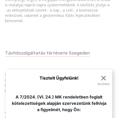
is mutatja) napról napra újratermelődnek. A távfűtés jövője is
–az előrejelzések szerint– a nap-, a szél-, a biomassza-
erőművek, valamint a geotermikus fűtés fejlesztésében
keresendő.
Távhőszolgáltatás története Szegeden
×
Szeged város területén 1972 óta létezik távhőszolgáltatás.
Tisztelt Ügyfelünk!
Fejlődését a tömeges lakásépítési program határozta meg, a
BEZÁRÁS
legdinamikusabban 1972-1989 között növekedett a távfűtött
.
lakások száma.
A 7/2024. (VI. 24.) MK rendeletben foglalt
kötelezettségek alapján szervezetünk felhívja
a figyelmét, hogy Ön:
Amíg 1972-ben 3.352 otthon volt bekapcsolva a távfűtésbe,
addig 1989-ben ez szám meghaladta a 27 ezret, 1993-ig