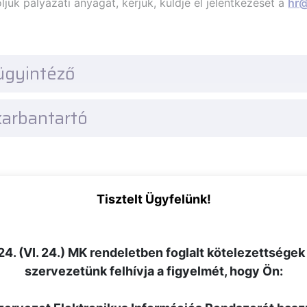
juk pályázati anyagát, kérjük, küldje el jelentkezését a
hr@
ügyintéző
karbantartó
Tisztelt Ügyfelünk!
4. (VI. 24.) MK rendeletben foglalt kötelezettségek
szervezetünk felhívja a figyelmét, hogy Ön: