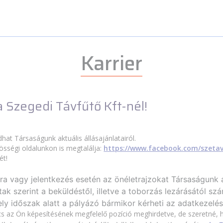
Karrier
a Szegedi Távfűtő Kft-nél!
hat Társaságunk aktuális állásajánlatairól.
zösségi oldalunkon is megtalálja:
https://www.facebook.com/szeta
ét!
tra vagy jelentkezés esetén az önéletrajzokat Társaságunk
ak szerint a beküldéstől, illetve a toborzás lezárásától szá
ely időszak alatt a pályázó bármikor kérheti az adatkezelé
cs az Ön képesítésének megfelelő pozíció meghirdetve, de szeretné, 