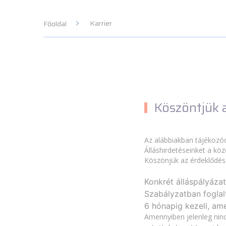
Karrier
Főoldal
Köszöntjük 
Az alábbiakban tájékozód
Álláshirdetéseinket a kö
Köszönjük az érdeklődés
Konkrét álláspályáza
Szabályzatban foglalt
6 hónapig kezeli, am
Amennyiben jelenleg nin