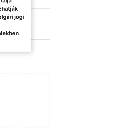
nálja
zhatják
lgári jogi
biekben