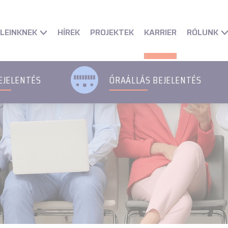
et
Fő Navigációs menü
Fő Navigációs menü
Fő tartalom
Fő 
LEINKNEK
RÓLUNK
HÍREK
PROJEKTEK
KARRIER
EJELENTÉS
ÓRAÁLLÁS BEJELENTÉS