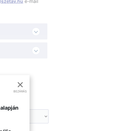
szetav.hu
e-mail
×
BEZÁRÁS
 alapján