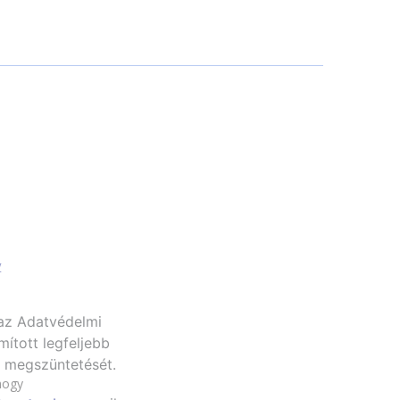
v
 az Adatvédelmi
mított legfeljebb
s megszüntetését.
hogy