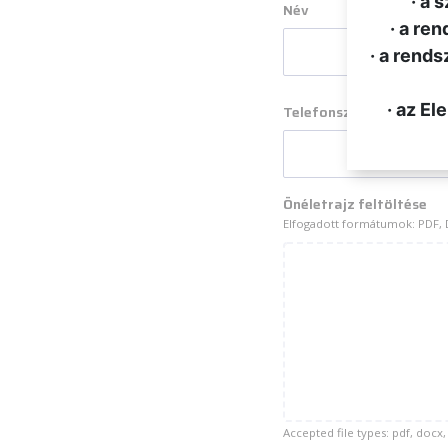
· a 
Név
· a re
· a rends
· az E
Telefonszám
Önéletrajz feltöltése
Elfogadott formátumok: PDF, 
Accepted file types: pdf, docx,