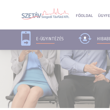
Navigációs menü segédlet
Navigációs menü segédl
ÜGYFE
FŐOLDAL
E-ÜGYINTÉZÉS
HIBAB