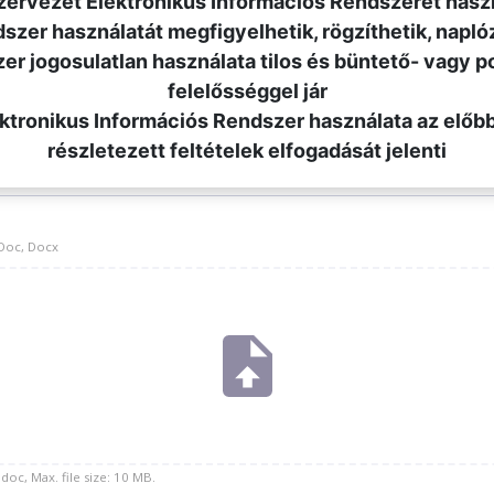
szervezet Elektronikus Információs Rendszerét hasz
E-mail cím
ndszer használatát megfigyelhetik, rögzíthetik, napló
zer jogosulatlan használata tilos és büntető- vagy po
felelősséggel jár
lektronikus Információs Rendszer használata az előb
részletezett feltételek elfogadását jelenti
Doc, Docx
 doc, Max. file size: 10 MB.