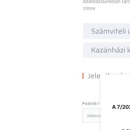
adatbázisunkban tárol
címre
Számviteli 
Kazánházi 
Jelentkezés
.
Pozíció / Tárgy
A 7/202