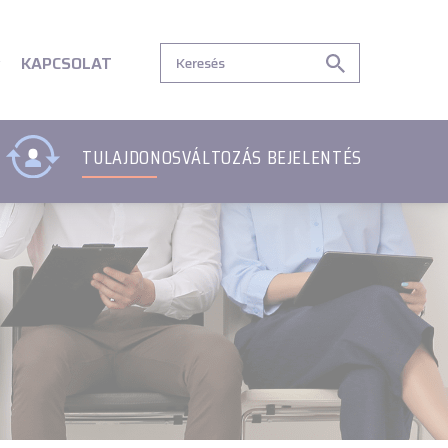
tartalom
Lábléc menü
Lábléc menü
Csetbot
Csetbot
KAPCSOLAT
TULAJDONOSVÁLTOZÁS BEJELENTÉS