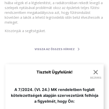
hiába végzik el a légtelenítést, a radiátorokban rekedt levegő a
szelepek nyitásával problémát okoz az épületek teljes fűtési
rendszerében megakadályozva azt, hogy fűtésindulást
követően a lakók a lehető legrövidebb időn belül élvezhessék a
meleget.
Köszönjük a segítségüket.
VISSZA AZ ÖSSZES HÍRHEZ
×
Tisztelt Ügyfelünk!
BEZÁRÁS
.
A 7/2024. (VI. 24.) MK rendeletben foglalt
kötelezettségek alapján szervezetünk felhívja
a figyelmét, hogy Ön: