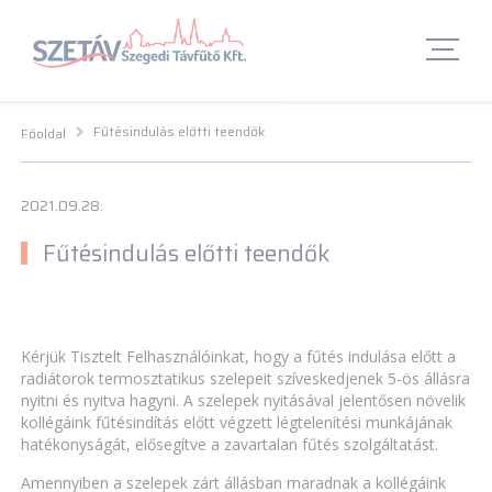
Navigációs menü segédlet
Navigációs menü segédlet
Fő Navigációs menü
Fő Navigációs menü
Fő tartalom
Fő
tartalom
Lábléc menü
Lábléc menü
Csetbot
Csetbot
Fűtésindulás előtti teendők
Főoldal
2021.09.28.
Fűtésindulás előtti teendők
Kérjük Tisztelt Felhasználóinkat, hogy a fűtés indulása előtt a
radiátorok termosztatikus szelepeit szíveskedjenek 5-ös állásra
nyitni és nyitva hagyni. A szelepek nyitásával jelentősen növelik
kollégáink fűtésindítás előtt végzett légtelenítési munkájának
hatékonyságát, elősegítve a zavartalan fűtés szolgáltatást.
Amennyiben a szelepek zárt állásban maradnak a kollégáink