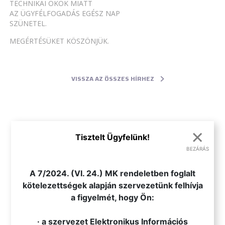
TECHNIKAI OKOK MIATT
AZ ÜGYFÉLFOGADÁS EGÉSZ NAP
SZÜNETEL.
MEGÉRTÉSÜKET KÖSZÖNJÜK.
VISSZA AZ ÖSSZES HÍRHEZ
×
Tisztelt Ügyfelünk!
BEZÁRÁS
.
A 7/2024. (VI. 24.) MK rendeletben foglalt
kötelezettségek alapján szervezetünk felhívja
a figyelmét, hogy Ön:
· a szervezet Elektronikus Információs