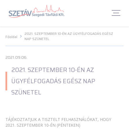
Navigációs menü segédlet
Navigációs menü segédlet
Fő Navigációs menü
Fő Navigációs menü
Fő tartalom
Fő
tartalom
Lábléc menü
Lábléc menü
Csetbot
Csetbot
2021. SZEPTEMBER 10-ÉN AZ ÜGYFÉLFOGADÁS EGÉSZ
Főoldal
NAP SZÜNETEL
2021.09.06.
2021. SZEPTEMBER 10-ÉN AZ
ÜGYFÉLFOGADÁS EGÉSZ NAP
SZÜNETEL
TÁJÉKOZTATJUK A TISZTELT FELHASZNÁLÓKAT, HOGY
2021. SZEPTEMBER 10-ÉN (PÉNTEKEN)