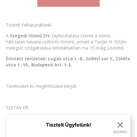
Tisztelt Felhasználóink!
A
Szegedi Vízmű Zrt
. tájékoztatása szerint a vízmű
hálózatán havaria csőtörés történt, emiatt a Tarján IV. fűtőm
melegvíz szolgáltatása előreláthatóan ma 15 óráig szünetel.
Érintett területek: Lugas utca 1.-8., Szilléri sor 1., Zöldfa
utca 1.-10., Budapesti krt. 1-3.
Türelmüket és megértésüket kérjük.
SZETÁV Kft.
×
Tisztelt Ügyfelünk!
VISSZA AZ ÖSSZES HÍRHEZ
BEZÁRÁS