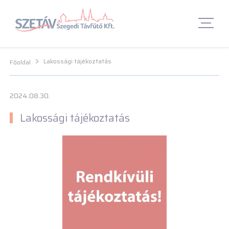
Navigációs menü segédlet
Navigációs menü segédlet
Fő Navigációs menü
Fő Navigációs menü
Fő tartalom
Fő
tartalom
Lábléc menü
Lábléc menü
Csetbot
Csetbot
Lakossági tájékoztatás
Főoldal
2024.08.30.
Lakossági tájékoztatás