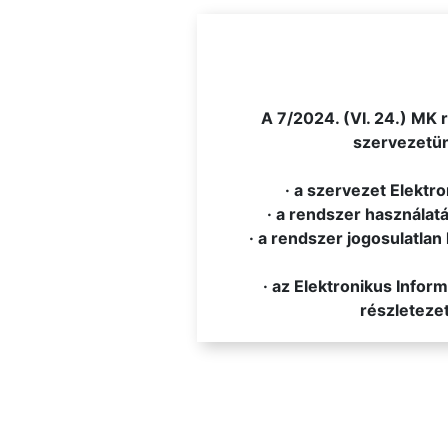
.
A 7/2024. (VI. 24.) MK 
szervezetünk
· a szervezet Elektr
· a rendszer használatá
· a rendszer jogosulatlan 
· az Elektronikus Info
részletezet