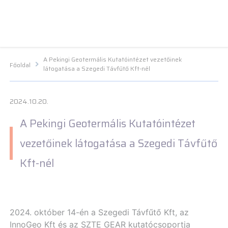
Navigációs menü segédlet
Navigációs menü segédlet
Fő Navigációs menü
Fő Navigációs menü
Fő tartalom
Fő
tartalom
Lábléc menü
Lábléc menü
Csetbot
Csetbot
A Pekingi Geotermális Kutatóintézet vezetőinek
Főoldal
látogatása a Szegedi Távfűtő Kft-nél
2024.10.20.
A Pekingi Geotermális Kutatóintézet
vezetőinek látogatása a Szegedi Távfűtő
Kft-nél
2024. október 14-én a Szegedi Távfűtő Kft, az
InnoGeo Kft és az SZTE GEAR kutatócsoportja