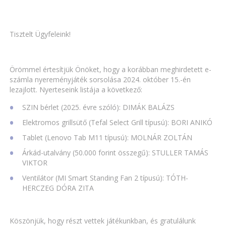
Tisztelt Ügyfeleink!
Örömmel értesítjük Önöket, hogy a korábban meghirdetett e-
számla nyereményjáték sorsolása 2024. október 15.-én
lezajlott. Nyerteseink listája a következő:
SZIN bérlet (2025. évre szóló): DIMÁK BALÁZS
Elektromos grillsütő (Tefal Select Grill típusú): BORI ANIKÓ
Tablet (Lenovo Tab M11 típusú): MOLNÁR ZOLTÁN
Árkád-utalvány (50.000 forint összegű): STULLER TAMÁS
VIKTOR
Ventilátor (MI Smart Standing Fan 2 típusú): TÓTH-
HERCZEG DÓRA ZITA
Köszönjük, hogy részt vettek játékunkban, és gratulálunk