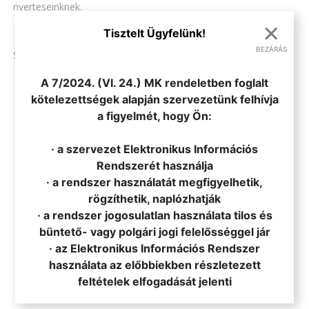
nyerteseinknek.
×
Tisztelt Ügyfelünk!
BEZÁRÁS
Szetáv Kft.
.
A 7/2024. (VI. 24.) MK rendeletben foglalt
kötelezettségek alapján szervezetünk felhívja
VISSZA AZ ÖSSZES HÍRHEZ
a figyelmét, hogy Ön:
· a szervezet Elektronikus Információs
Rendszerét használja
· a rendszer használatát megfigyelhetik,
rögzíthetik, naplózhatják
· a rendszer jogosulatlan használata tilos és
büntető- vagy polgári jogi felelősséggel jár
· az Elektronikus Információs Rendszer
használata az előbbiekben részletezett
feltételek elfogadását jelenti