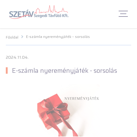
Navigációs menü segédlet
Navigációs menü segédlet
Fő Navigációs menü
Fő Navigációs menü
Fő tartalom
Fő
tartalom
Lábléc menü
Lábléc menü
Csetbot
Csetbot
E-számla nyereményjáték – sorsolás
Főoldal
2024.11.04.
E-számla nyereményjáték - sorsolás