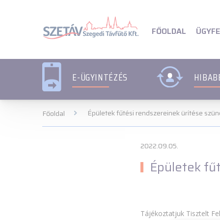
Navigációs menü segédlet
Navigációs menü segédl
ÜGYFE
FŐOLDAL
E-ÜGYINTÉZÉS
HIBAB
Épületek fűtési rendszereinek ürítése szün
Főoldal
2022.09.05.
Épületek fűt
Tájékoztatjuk Tisztelt F