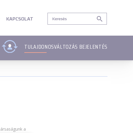
tartalom
Lábléc menü
Lábléc menü
Csetbot
Csetbot
KAPCSOLAT
TULAJDONOSVÁLTOZÁS BEJELENTÉS
 társaságunk a