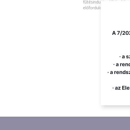
fűtésindulás előkészítési
előforduló jogosulatlan ür
.
A 7/202
· a 
· a re
· a rends
· az E