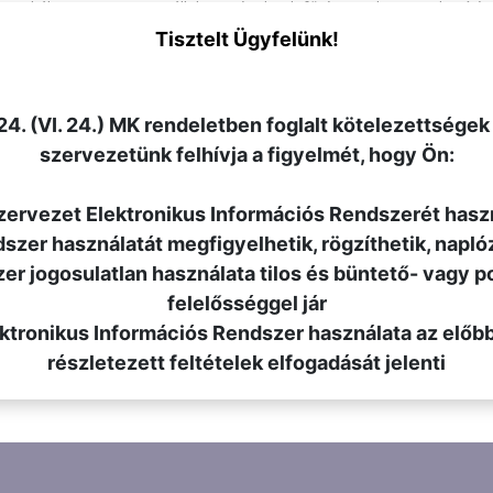
 munkálatai miatt, nem vállalja az épületek fűtési rendszereinek üríté
ítéseket kivizsgáljuk.
Tisztelt Ügyfelünk!
VISSZA AZ ÖSSZES HÍRHEZ
4. (VI. 24.) MK rendeletben foglalt kötelezettségek
szervezetünk felhívja a figyelmét, hogy Ön:
szervezet Elektronikus Információs Rendszerét hasz
ndszer használatát megfigyelhetik, rögzíthetik, napló
zer jogosulatlan használata tilos és büntető- vagy po
felelősséggel jár
lektronikus Információs Rendszer használata az előb
részletezett feltételek elfogadását jelenti