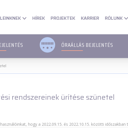
et
Fő Navigációs menü
Fő Navigációs menü
Fő tartalom
Fő 
LEINKNEK
RÓLUNK
HÍREK
PROJEKTEK
KARRIER
EJELENTÉS
ÓRAÁLLÁS BEJELENTÉS
etel
ési rendszereinek ürítése szünetel
elhasználóinkat, hogy a 2022.09.15. és 2022.10.15. közötti időszakban