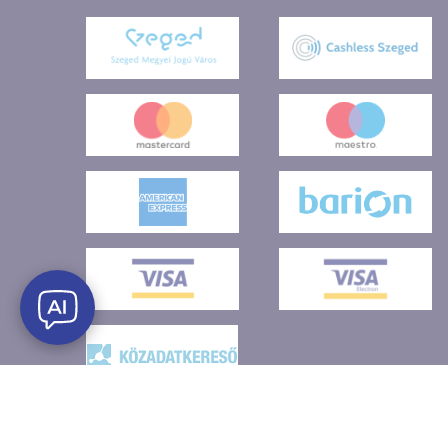
2026 Szegedi Távfűtő Kft. Minden jog fenntartva!