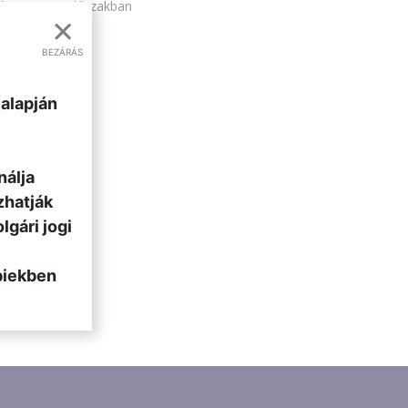
sét. Az ezen időszakban
×
BEZÁRÁS
 alapján
nálja
zhatják
lgári jogi
biekben