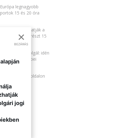
e Európa legnagyobb
portok 15 és 20 óra
rekek megtanulhatják a
×
okon vehetnek részt 15
BEZÁRÁS
tóteréül is szolgál: idén
C
soportjának
képei
 alapján
elentkezes/
weboldalon
nálja
zhatják
lgári jogi
biekben