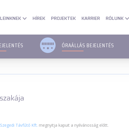
et
Fő Navigációs menü
Fő Navigációs menü
Fő tartalom
Fő 
LEINKNEK
RÓLUNK
HÍREK
PROJEKTEK
KARRIER
EJELENTÉS
ÓRAÁLLÁS BEJELENTÉS
szakája
a
Szegedi Távfűtő Kft.
megnyitja kapuit a nyilvánosság előtt.