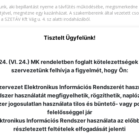
árunk, aki bepillantást nyerne a távfűtés működésébe, megismerkedn
tjével, megnézne egy kazánházat. A szakembereink által vezetett cso
a SZETÁV Kft Vág u. 4. sz alatti irodaházából.
 gondoltunk a kisebbekre is: a
Mondolo
Egyesület vezetésével a gye
erkedhetnek a beporzók rejtélyes életével és kézműves foglalkozás
Tisztelt Ügyfelünk!
daházunk általános iskolások által készített rajzok, festmények kiállí
korló Általános és Alapfokú Művészeti Iskola Délutáni Grafika-Rajz
4. (VI. 24.) MK rendeletben foglalt kötelezettségek
ogató térben.
szervezetünk felhívja a figyelmét, hogy Ön:
regisztrációhoz kötött. Regisztrálni a
https://eromuvekejszakaja.hu/j
szervezet Elektronikus Információs Rendszerét hasz
ndszer használatát megfigyelhetik, rögzíthetik, napló
zer jogosulatlan használata tilos és büntető- vagy po
VISSZA AZ ÖSSZES HÍRHEZ
felelősséggel jár
lektronikus Információs Rendszer használata az előb
részletezett feltételek elfogadását jelenti