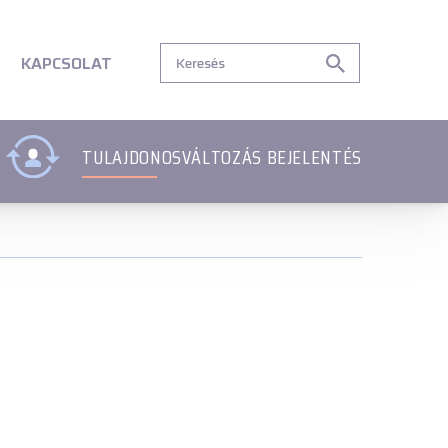
tartalom
Lábléc menü
Lábléc menü
Csetbot
Csetbot
KAPCSOLAT
TULAJDONOSVÁLTOZÁS BEJELENTÉS