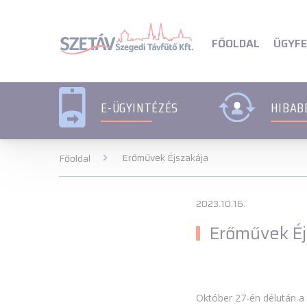
Navigációs menü segédlet
Navigációs menü segédl
ÜGYFE
FŐOLDAL
E-ÜGYINTÉZÉS
HIBAB
Erőművek Éjszakája
Főoldal
2023.10.16.
Erőművek Éj
Október 27-én délután 