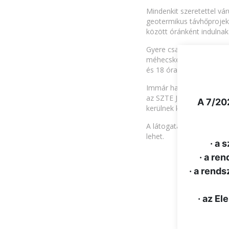
Mindenkit szeretettel v
geotermikus távhőprojek
között óránként indulnak 
Gyere családosan, hiszen
méhecske táncot, megism
és 18 óra között.
Immár hagyomány, hogy iro
.
az SZTE Juhász Gyula Gya
A 7/202
kerülnek kiállításra a lát
A látogatás ingyenes, de 
lehet.
· a 
· a re
· a rends
· az E