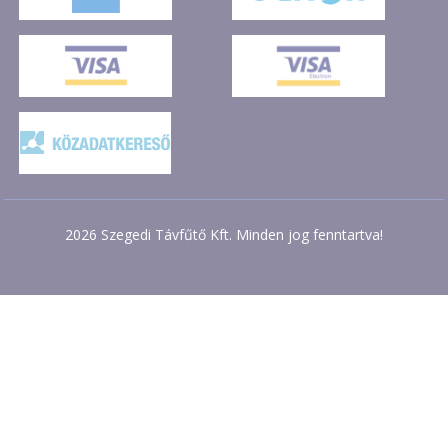
2026 Szegedi Távfűtő Kft. Minden jog fenntartva!