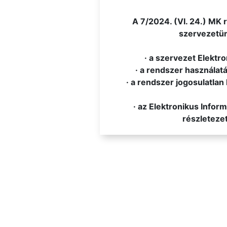
.
A 7/2024. (VI. 24.) MK 
szervezetünk
· a szervezet Elektr
· a rendszer használatá
· a rendszer jogosulatlan 
· az Elektronikus Info
részletezet