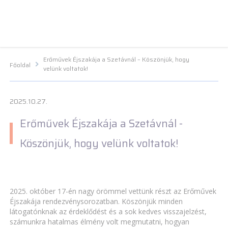
Navigációs menü segédlet
Navigációs menü segédlet
Fő Navigációs menü
Fő Navigációs menü
Fő tartalom
Fő
tartalom
Lábléc menü
Lábléc menü
Csetbot
Csetbot
Erőművek Éjszakája a Szetávnál – Köszönjük, hogy
Főoldal
velünk voltatok!
2025.10.27.
Erőművek Éjszakája a Szetávnál -
Köszönjük, hogy velünk voltatok!
2025. október 17-én nagy örömmel vettünk részt az Erőművek
Éjszakája rendezvénysorozatban. Köszönjük minden
látogatónknak az érdeklődést és a sok kedves visszajelzést,
számunkra hatalmas élmény volt megmutatni, hogyan