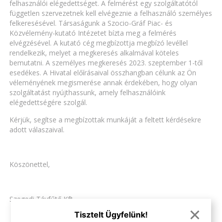
felhasználói elégedettséget. A felmérést egy szolgáltatótól
független szervezetnek kell elvégeznie a felhasználó személyes
felkeresésével. Társaságunk a Szocio-Gráf Piac- és
Közvélemény-kutató Intézetet bízta meg a felmérés
elvégzésével. A kutató cég megbízottja megbízó levéllel
rendelkezik, melyet a megkeresés alkalmával köteles
bemutatni. A személyes megkeresés 2023. szeptember 1-től
esedékes. A Hivatal előírásaival összhangban célunk az Ön
véleményének megismerése annak érdekében, hogy olyan
szolgáltatást nyújthassunk, amely felhasználóink
elégedettségére szolgál.
Kérjük, segítse a megbízottak munkáját a feltett kérdésekre
adott válaszaival.
Köszönettel,
Szegedi Távfűtő Kft.
×
Tisztelt Ügyfelünk!