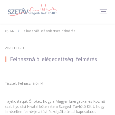
Navigációs menü segédlet
Navigációs menü segédlet
Fő Navigációs menü
Fő Navigációs menü
Fő tartalom
Fő
tartalom
Lábléc menü
Lábléc menü
Csetbot
Csetbot
Felhasználói elégedettségi felmérés
Főoldal
2023.08.28.
Felhasználói elégedettségi felmérés
Tisztelt Felhasználóink!
Tájékoztatjuk Önöket, hogy a Magyar Energetikai és Közmű-
szabályozási Hivatal kötelezte a Szegedi Távfűtő Kft-t, hogy
ismételten felmérje a távhőszolgáltatással kapcsolatos