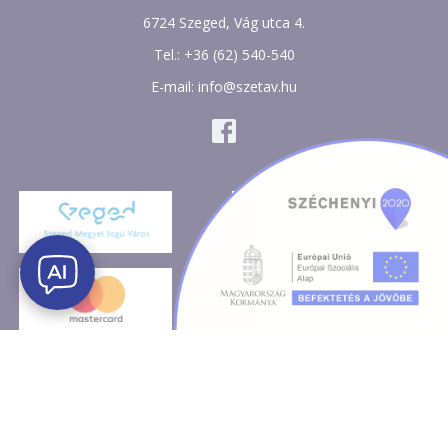
6724 Szeged, Vág utca 4.
Tel.: +36 (62) 540-540
E-mail: info@szetav.hu