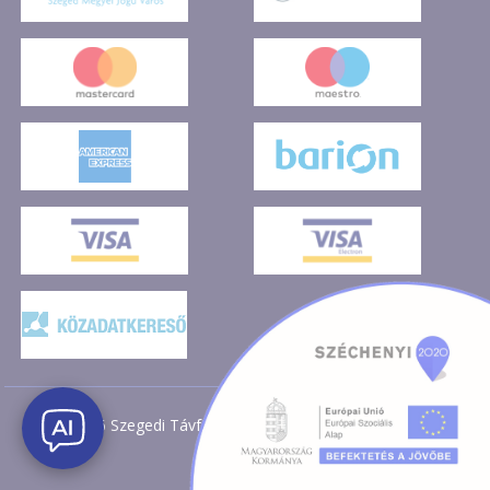
2026 Szegedi Távfűtő Kft. Minden jog fenntartva!