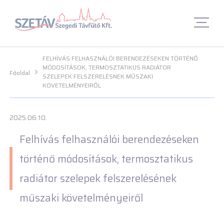
Navigációs menü segédlet
Navigációs menü segédlet
Fő Navigációs menü
Fő Navigációs menü
Fő tartalom
Fő
tartalom
Lábléc menü
Lábléc menü
Csetbot
Csetbot
FELHÍVÁS FELHASZNÁLÓI BERENDEZÉSEKEN TÖRTÉNŐ
MÓDOSÍTÁSOK, TERMOSZTATIKUS RADIÁTOR
Főoldal
SZELEPEK FELSZERELÉSNEK MŰSZAKI
KÖVETELMÉNYEIRŐL
2025.06.10.
Felhívás felhasználói berendezéseken
történő módosítások, termosztatikus
radiátor szelepek felszerelésének
műszaki követelményeiről