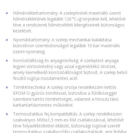
Hőmérséklettartomány: A szeleptestek maximális üzemi
hőmérsékletének legalább 120 °C-ig terjednie kell, lehetővé
téve a rendszerek hőmérsékleti kilengéseinek biztonságos
kezelését.
Nyomástartomány: A szelep mechanikai kialakítása
biztosítson üzembiztonságot legalább 10 bar maximális
üzemi nyomásig.
Korrózióállóság és anyagminőség: A szeleptest anyaga
legyen vörösöntvény vagy azzal egyenértékű ötvözet,
amely kiemelkedő korrózióállóságot biztosít. A szelep belső
feszítő rugója rozsdamentes acél.
Tömítéstechnika: A szelep orsója rendelkezzen kettős
EPDM O-gyűrűs tömítéssel, biztosítva a fűtőközeggel
szembeni tartós tömítettséget, valamint a hosszú távú
karbantartásmentes működést.
Termosztatikus fej kompatibilitás: A szelep rendelkezzen
szabványos M30x1,5 mm-es KM csatlakozással, lehetővé
téve folyadéktöltettel ellátott, biztonsági rugóval szerelt
termosztatikus szabályozófej csatlakoztatását, ami fejhiba