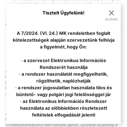
vagy külső túlmelegedés esetén is garantálja a záróelem
×
automatikus visszanyitását, ezzel megelőzve a fűtés
Tisztelt Ügyfelünk!
megszűnését.
BEZÁRÁS
Szabványok és tanúsítványok: A szeleptestnek rendelkeznie
.
kell a vonatkozó DIN EN 215 szabvány szerinti
A 7/2024. (VI. 24.) MK rendeletben foglalt
megfelelőséggel. Előnyben részesülnek azok a termékek,
kötelezettségek alapján szervezetünk felhívja
amelyek független, harmadik fél által kibocsátott
a figyelmét, hogy Ön:
tanúsítvánnyal is rendelkeznek (pl. KEYMARK vagy ezzel
egyenértékű európai minősítések).
· a szervezet Elektronikus Információs
Rendszerét használja
A strang szabályozó szerelvények korára és
· a rendszer használatát megfigyelhetik,
hozzáférhetőségére tekintettel a meglévő beszabályzási
rögzíthetik, naplózhatják
beállításokat kérjük megtartani, a szerelvények működtetését
· a rendszer jogosulatlan használata tilos és
kérjük kerülni a szerelvények esetleges meghibásodásából
adódó vízveszteség elkerülése érdekében.
büntető- vagy polgári jogi felelősséggel jár
· az Elektronikus Információs Rendszer
használata az előbbiekben részletezett
Azoknál az épületeknél, ahol csak és kizárólag a
feltételek elfogadását jelenti
termosztatikus radiátorszelepek cseréje történik előzetes
tervdokumentációra nem tartunk igényt, azonban kizárólag a