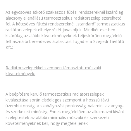
Az egycsöves átkötő szakaszos fűtési rendszereknél kizárólag
alacsony ellenállású termosztatikus radiátorszelep szerelhető
fel. A kétcsöves fűtési rendszereknél „standard” termosztatikus
radiátorszelepek elhelyezését javasoljuk. Mindkét esetben
kizárólag az alábbi követelményeknek teljeskörűen megfelelő
felhasználói berendezés átalakítást fogad el a Szegedi Távfűtő
Kft.:
Radiátorszelepekkel szemben támasztott műszaki
követelmények:
A beépítésre kerülő termosztatikus radiátorszelepek
kiválasztása során elsődleges szempont a hosszú távú
üzembiztonság, a szabályozási pontosság, valamint az anyag-
és szerkezeti minőség. Ennek megfelelően az alkalmazni kívánt
szeleptestek az alábbi minimális műszaki és szerkezeti
követelményeknek kell, hogy megfeleljenek: