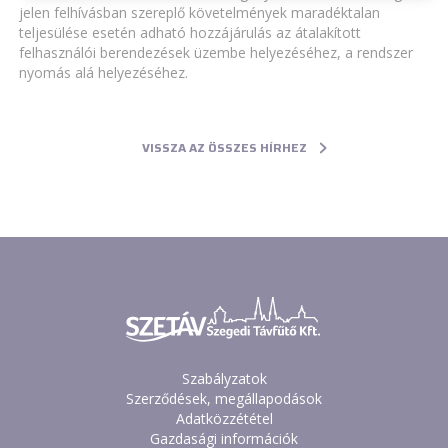
jelen felhívásban szereplő követelmények maradéktalan
teljesülése esetén adható hozzájárulás az átalakított
felhasználói berendezések üzembe helyezéséhez, a rendszer
nyomás alá helyezéséhez.
VISSZA AZ ÖSSZES HÍRHEZ
Szabályzatok
Szerződések, megállapodások
Adatközzététel
Gazdasági információk