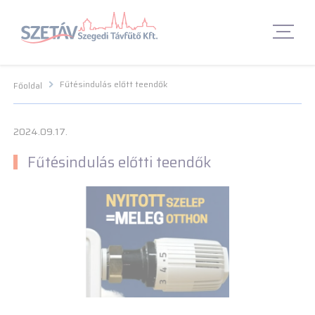
Navigációs menü segédlet
Navigációs menü segédlet
Fő Navigációs menü
Fő Navigációs menü
Fő tartalom
Fő
tartalom
Lábléc menü
Lábléc menü
Csetbot
Csetbot
Fűtésindulás előtt teendők
Főoldal
2024.09.17.
Fűtésindulás előtti teendők