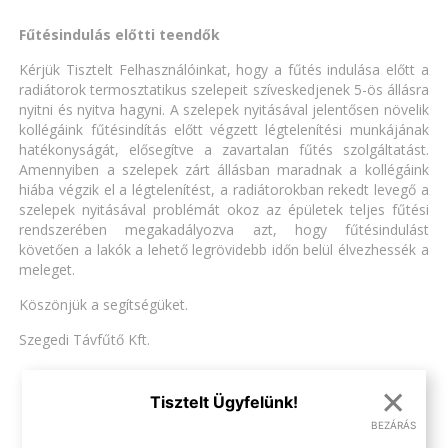
Fűtésindulás előtti teendők
Kérjük Tisztelt Felhasználóinkat, hogy a fűtés indulása előtt a
radiátorok termosztatikus szelepeit szíveskedjenek 5-ös állásra
nyitni és nyitva hagyni. A szelepek nyitásával jelentősen növelik
kollégáink fűtésindítás előtt végzett légtelenítési munkájának
hatékonyságát, elősegítve a zavartalan fűtés szolgáltatást.
Amennyiben a szelepek zárt állásban maradnak a kollégáink
hiába végzik el a légtelenítést, a radiátorokban rekedt levegő a
szelepek nyitásával problémát okoz az épületek teljes fűtési
rendszerében megakadályozva azt, hogy fűtésindulást
követően a lakók a lehető legrövidebb időn belül élvezhessék a
meleget.
Köszönjük a segítségüket.
Szegedi Távfűtő Kft.
×
Tisztelt Ügyfelünk!
VISSZA AZ ÖSSZES HÍRHEZ
BEZÁRÁS