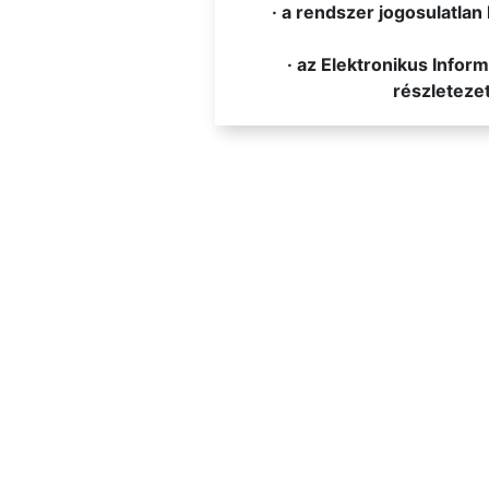
· a rendszer jogosulatlan 
· az Elektronikus Info
részletezet