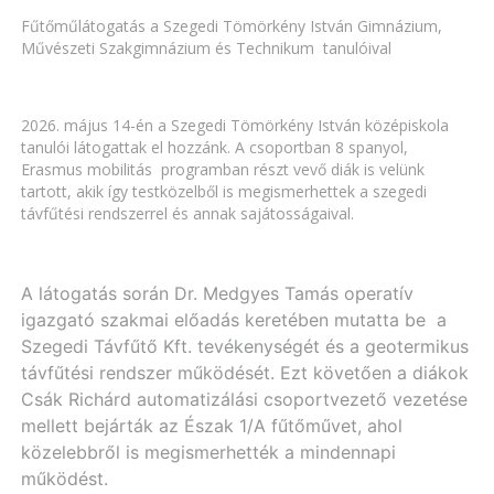
Fűtőműlátogatás a Szegedi Tömörkény István Gimnázium,
Művészeti Szakgimnázium és Technikum tanulóival
2026. május 14-én a Szegedi Tömörkény István középiskola
tanulói látogattak el hozzánk. A csoportban 8 spanyol,
Erasmus mobilitás programban részt vevő diák is velünk
tartott, akik így testközelből is megismerhettek a szegedi
távfűtési rendszerrel és annak sajátosságaival.
A látogatás során Dr. Medgyes Tamás operatív
igazgató szakmai előadás keretében mutatta be a
Szegedi Távfűtő Kft. tevékenységét és a geotermikus
távfűtési rendszer működését. Ezt követően a diákok
Csák Richárd automatizálási csoportvezető vezetése
mellett bejárták az Észak 1/A fűtőművet, ahol
közelebbről is megismerhették a mindennapi
működést.