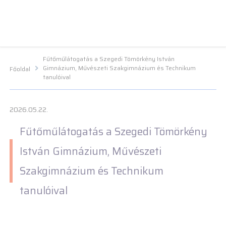
Navigációs menü segédlet
Navigációs menü segédlet
Fő Navigációs menü
Fő Navigációs menü
Fő tartalom
Fő
tartalom
Lábléc menü
Lábléc menü
Csetbot
Csetbot
Fűtőműlátogatás a Szegedi Tömörkény István
Gimnázium, Művészeti Szakgimnázium és Technikum
Főoldal
tanulóival
2026.05.22.
Fűtőműlátogatás a Szegedi Tömörkény
István Gimnázium, Művészeti
Szakgimnázium és Technikum
tanulóival