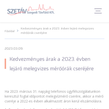
Navigációs menü segédlet
Navigációs menü segédlet
Fő Navigációs menü
Fő Navigációs menü
Fő tartalom
Fő
tartalom
Lábléc menü
Lábléc menü
Csetbot
Csetbot
Kedvezményes árak a 2023. évben lejáró melegvizes
Főoldal
mérőórák cseréjére
2023.03.09.
Kedvezményes árak a 2023. évben
lejáró melegvizes mérőórák cseréjére
Ha 2023. március 31. napjáig telefonos ügyfélszolgálatunkon
keresztül foglal időpontot melegvízmérő cserére, akkor a mérő
cseréje a 2022-es évben alkalmazott áron kerül elszámolásra.