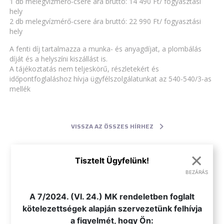
1 db melegvízmérő-csere ára bruttó: 14 490 Ft/ fogyasztási
hely
2 db melegvízmérő-csere ára bruttó: 22 990 Ft/ fogyasztási
hely
A fenti díj tartalmazza a munka- és anyagdíjat, a plombálás
díját és a helyszíni kiszállást is.
A tájékoztatás nem teljeskörű, részletekért és
időpontfoglaláshoz hívja ügyfélszolgálatunkat az 540-540/3-as
mellék
VISSZA AZ ÖSSZES HÍRHEZ
×
Tisztelt Ügyfelünk!
BEZÁRÁS
.
A 7/2024. (VI. 24.) MK rendeletben foglalt
kötelezettségek alapján szervezetünk felhívja
a figyelmét, hogy Ön: