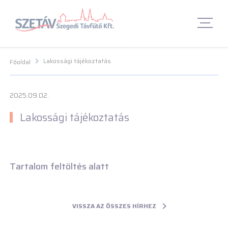
Navigációs menü segédlet
Navigációs menü segédlet
Fő Navigációs menü
Fő Navigációs menü
Fő tartalom
Fő
tartalom
Lábléc menü
Lábléc menü
Csetbot
Csetbot
Lakossági tájékoztatás
Főoldal
2025.09.02.
Lakossági tájékoztatás
Tartalom feltöltés alatt
VISSZA AZ ÖSSZES HÍRHEZ