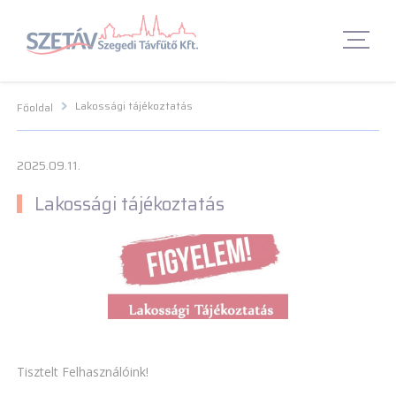
Navigációs menü segédlet
Navigációs menü segédlet
Fő Navigációs menü
Fő Navigációs menü
Fő tartalom
Fő
tartalom
Lábléc menü
Lábléc menü
Csetbot
Csetbot
Lakossági tájékoztatás
Főoldal
2025.09.11.
Lakossági tájékoztatás
Tisztelt Felhasználóink!