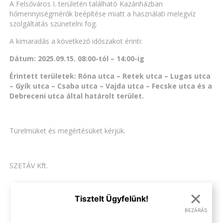
A Felsőváros I. területén található Kazánházban
hőmennyiségmérők beépítése miatt a használati melegvíz
szolgáltatás szünetelni fog.
A kimaradás a következő időszakot érinti:
Dátum: 2025.09.15. 08:00-tól – 14:00-ig
Érintett területek: Róna utca – Retek utca – Lugas utca
– Gyík utca – Csaba utca – Vajda utca – Fecske utca és a
Debreceni utca által határolt terület.
Türelmüket és megértésüket kérjük.
SZETÁV Kft.
×
Tisztelt Ügyfelünk!
VISSZA AZ ÖSSZES HÍRHEZ
BEZÁRÁS
.