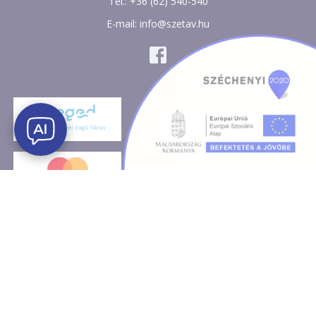
Tel.: +36 (62) 540-540
E-mail: info@szetav.hu