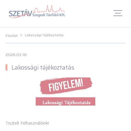
Navigációs menü segédlet
Navigációs menü segédlet
Fő Navigációs menü
Fő Navigációs menü
Fő tartalom
Fő
tartalom
Lábléc menü
Lábléc menü
Csetbot
Csetbot
Lakossági tájékoztatás
Főoldal
2026.03.18.
Lakossági tájékoztatás
Tisztelt Felhasználóink!