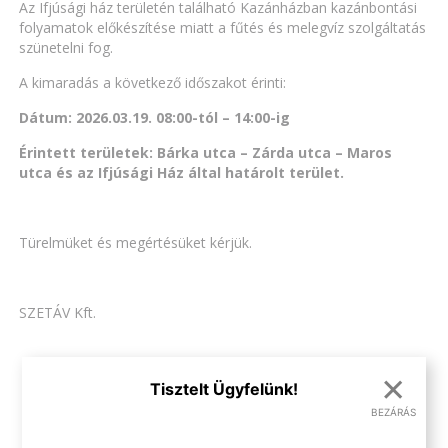
Az Ifjúsági ház területén található Kazánházban kazánbontási
folyamatok előkészítése miatt a fűtés és melegvíz szolgáltatás
szünetelni fog.
A kimaradás a következő időszakot érinti:
Dátum: 2026.03.19. 08:00-tól – 14:00-ig
Érintett területek: Bárka utca – Zárda utca – Maros
utca és az Ifjúsági Ház által határolt terület.
Türelmüket és megértésüket kérjük.
SZETÁV Kft.
×
VISSZA AZ ÖSSZES HÍRHEZ
Tisztelt Ügyfelünk!
BEZÁRÁS
.