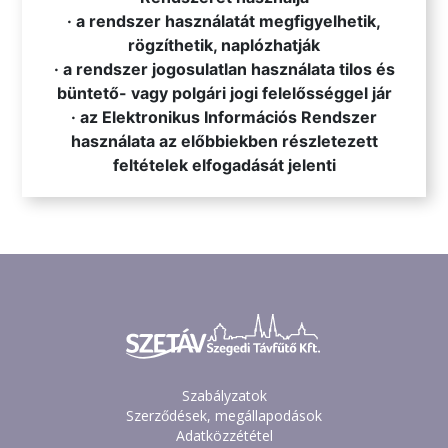
· a rendszer használatát megfigyelhetik,
rögzíthetik, naplózhatják
· a rendszer jogosulatlan használata tilos és
büntető- vagy polgári jogi felelősséggel jár
· az Elektronikus Információs Rendszer
használata az előbbiekben részletezett
feltételek elfogadását jelenti
Szabályzatok
Szerződések, megállapodások
Adatközzététel