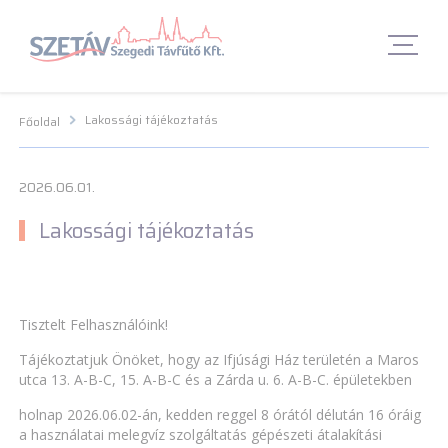
Navigációs menü segédlet
Navigációs menü segédlet
Fő Navigációs menü
Fő Navigációs menü
Fő tartalom
Fő
tartalom
Lábléc menü
Lábléc menü
Csetbot
Csetbot
Lakossági tájékoztatás
Főoldal
2026.06.01.
Lakossági tájékoztatás
Tisztelt Felhasználóink!
Tájékoztatjuk Önöket, hogy az Ifjúsági Ház területén a Maros
utca 13. A-B-C, 15. A-B-C és a Zárda u. 6. A-B-C. épületekben
holnap 2026.06.02-án, kedden reggel 8 órától délután 16 óráig
a használatai melegvíz szolgáltatás gépészeti átalakítási