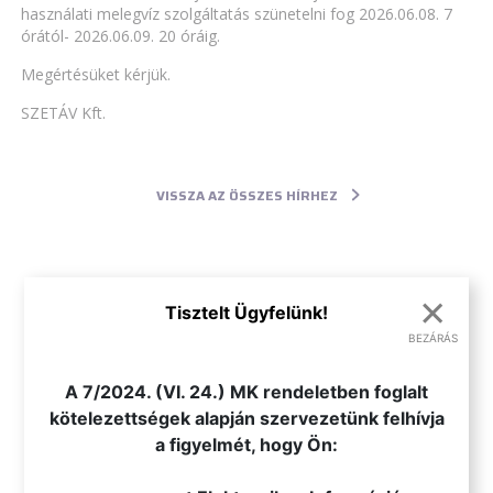
használati melegvíz szolgáltatás szünetelni fog 2026.06.08. 7
órától- 2026.06.09. 20 óráig.
Megértésüket kérjük.
SZETÁV Kft.
VISSZA AZ ÖSSZES HÍRHEZ
×
Tisztelt Ügyfelünk!
BEZÁRÁS
.
A 7/2024. (VI. 24.) MK rendeletben foglalt
kötelezettségek alapján szervezetünk felhívja
a figyelmét, hogy Ön: