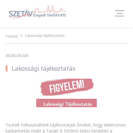
Navigációs menü segédlet
Navigációs menü segédlet
Fő Navigációs menü
Fő Navigációs menü
Fő tartalom
Fő
tartalom
Lábléc menü
Lábléc menü
Csetbot
Csetbot
Lakossági tájékoztatás
Főoldal
2026.06.08.
Lakossági tájékoztatás
Tisztelt Felhasználóink tájékoztatjuk Önöket, hogy elektromos
karbantartás miatt a Tarján 3. fűtőmű teljes területén a