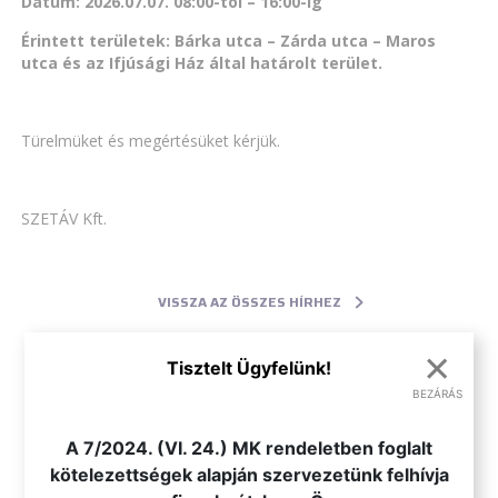
Dátum: 2026.07.07. 08:00-tól – 16:00-ig
Érintett területek: Bárka utca – Zárda utca – Maros
utca és az Ifjúsági Ház által határolt terület.
Türelmüket és megértésüket kérjük.
SZETÁV Kft.
VISSZA AZ ÖSSZES HÍRHEZ
×
Tisztelt Ügyfelünk!
BEZÁRÁS
.
A 7/2024. (VI. 24.) MK rendeletben foglalt
kötelezettségek alapján szervezetünk felhívja