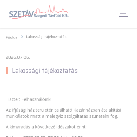
Navigációs menü segédlet
Navigációs menü segédlet
Fő Navigációs menü
Fő Navigációs menü
Fő tartalom
Fő
tartalom
Lábléc menü
Lábléc menü
Csetbot
Csetbot
Lakossági tájékoztatás
Főoldal
2026.07.06.
Lakossági tájékoztatás
Tisztelt Felhasználóink!
Az Ifjúsági ház területén található Kazánházban átalakítási
munkálatok miatt a melegvíz szolgáltatás szünetelni fog.
A kimaradás a következő időszakot érinti: