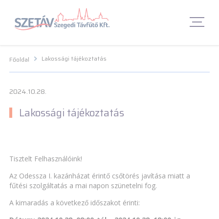
Navigációs menü segédlet
Navigációs menü segédlet
Fő Navigációs menü
Fő Navigációs menü
Fő tartalom
Fő
tartalom
Lábléc menü
Lábléc menü
Csetbot
Csetbot
Lakossági tájékoztatás
Főoldal
2024.10.28.
Lakossági tájékoztatás
Tisztelt Felhasználóink!
Az Odessza I. kazánházat érintő csőtörés javítása miatt a
fűtési szolgáltatás a mai napon szünetelni fog.
A kimaradás a következő időszakot érinti: