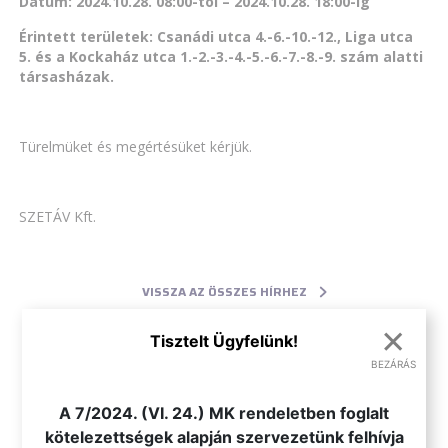
Dátum: 2024.10.28. 08:00-tól – 2024.10.28. 18:00-ig
Érintett területek: Csanádi utca 4.-6.-10.-12., Liga utca
5. és a Kockaház utca 1.-2.-3.-4.-5.-6.-7.-8.-9. szám alatti
társasházak.
Türelmüket és megértésüket kérjük.
SZETÁV Kft.
VISSZA AZ ÖSSZES HÍRHEZ
×
Tisztelt Ügyfelünk!
BEZÁRÁS
.
A 7/2024. (VI. 24.) MK rendeletben foglalt
kötelezettségek alapján szervezetünk felhívja