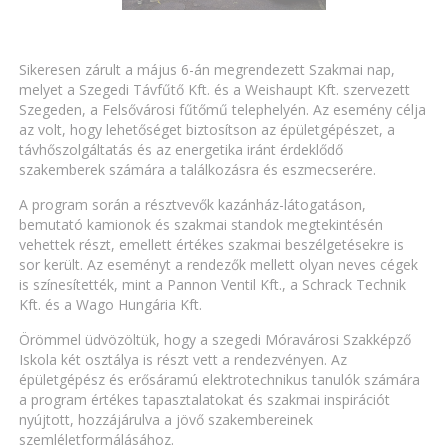
Sikeresen zárult a május 6-án megrendezett Szakmai nap,
melyet a Szegedi Távfűtő Kft. és a Weishaupt Kft. szervezett
Szegeden, a Felsővárosi fűtőmű telephelyén. Az esemény célja
az volt, hogy lehetőséget biztosítson az épületgépészet, a
távhőszolgáltatás és az energetika iránt érdeklődő
szakemberek számára a találkozásra és eszmecserére.
A program során a résztvevők kazánház-látogatáson,
bemutató kamionok és szakmai standok megtekintésén
vehettek részt, emellett értékes szakmai beszélgetésekre is
sor került. Az eseményt a rendezők mellett olyan neves cégek
is színesítették, mint a Pannon Ventil Kft., a Schrack Technik
Kft. és a Wago Hungária Kft.
Örömmel üdvözöltük, hogy a szegedi Móravárosi Szakképző
Iskola két osztálya is részt vett a rendezvényen. Az
épületgépész és erősáramú elektrotechnikus tanulók számára
a program értékes tapasztalatokat és szakmai inspirációt
nyújtott, hozzájárulva a jövő szakembereinek
szemléletformálásához.