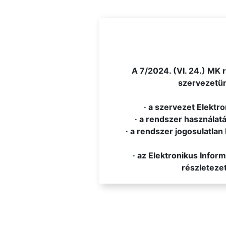
.
A 7/2024. (VI. 24.) MK 
szervezetünk
· a szervezet Elektr
· a rendszer használatá
· a rendszer jogosulatlan 
· az Elektronikus Info
részletezet