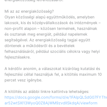
Mi az az energiaközösség?
Olyan közösségi alapú együttműködés, amelyben
lakosok, kis és középvállalkozások és intézmények –
non-profit alapon – közösen termelnek, használnak
és osztanak meg energiát, például napelemek
segítségével. Az energiaközösség tagjai együtt
döntenek a működésről és a bevételek
felhasználásáról, például szociális célokra vagy helyi
fejlesztésekre.
A kérdőív anonim, a válaszokat kizárólag kutatási és
fejlesztési céllal használjuk fel, a kitöltés maximum 10
percet vesz igénybe.
A kitöltés az alábbi linkre kattintva lehetséges:
https://docs.google.com/forms/d/e/1FAIpQLSdG07FYT
ar52wtSXI13WyoQ0Z8AjWM9zvdIISkdqA/viewform