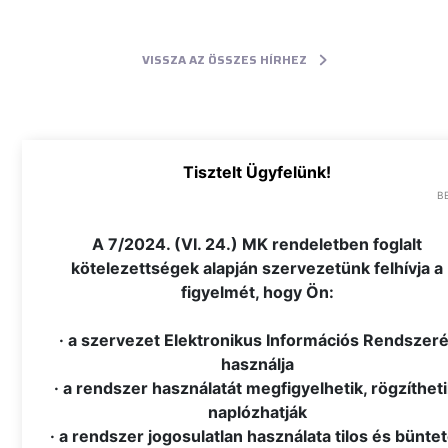
VISSZA AZ ÖSSZES HÍRHEZ
Tisztelt Ügyfelünk!
B
.
A 7/2024. (VI. 24.) MK rendeletben foglalt
kötelezettségek alapján szervezetünk felhívja a
figyelmét, hogy Ön:
· a szervezet Elektronikus Információs Rendszeré
használja
· a rendszer használatát megfigyelhetik, rögzítheti
naplózhatják
· a rendszer jogosulatlan használata tilos és bünte