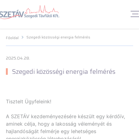
Navigációs menü segédlet
Navigációs menü segédlet
Fő Navigációs menü
Fő Navigációs menü
Fő tartalom
Fő
tartalom
Lábléc menü
Lábléc menü
Csetbot
Csetbot
Szegedi közösségi energia felmérés
Főoldal
2025.04.28.
Szegedi közösségi energia felmérés
Tisztelt Ügyfeleink!
A SZETÁV kezdeményezésére készült egy kérdőív,
aminek célja, hogy a lakosság véleményét és
hajlandóságát felmérje egy lehetséges
energiaközösség létrehozásáról.