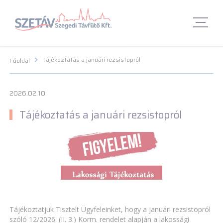
Navigációs menü segédlet
Navigációs menü segédlet
Fő Navigációs menü
Fő Navigációs menü
Fő tartalom
Fő
tartalom
Lábléc menü
Lábléc menü
Csetbot
Csetbot
Tájékoztatás a januári rezsistopról
Főoldal
2026.02.10.
Tájékoztatás a januári rezsistopról
Tájékoztatjuk Tisztelt Ügyfeleinket, hogy a januári rezsistopról
szóló 12/2026. (II. 3.) Korm. rendelet alapján a lakossági