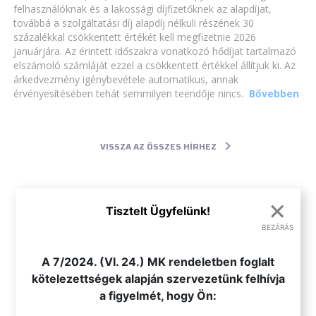
felhasználóknak és a lakossági díjfizetőknek az alapdíjat,
továbbá a szolgáltatási díj alapdíj nélküli részének 30
százalékkal csökkentett értékét kell megfizetnie 2026
januárjára. Az érintett időszakra vonatkozó hődíjat tartalmazó
elszámoló számláját ezzel a csökkentett értékkel állítjuk ki. Az
árkedvezmény igénybevétele automatikus, annak
érvényesítésében tehát semmilyen teendője nincs.
Bővebben
VISSZA AZ ÖSSZES HÍRHEZ
×
Tisztelt Ügyfelünk!
BEZÁRÁS
.
A 7/2024. (VI. 24.) MK rendeletben foglalt
kötelezettségek alapján szervezetünk felhívja
a figyelmét, hogy Ön: