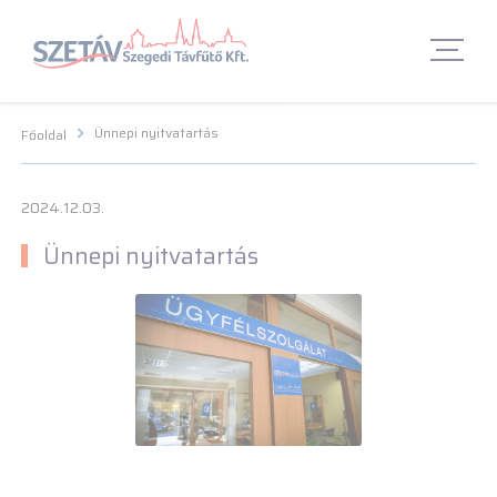
Navigációs menü segédlet
Navigációs menü segédlet
Fő Navigációs menü
Fő Navigációs menü
Fő tartalom
Fő
tartalom
Lábléc menü
Lábléc menü
Csetbot
Csetbot
Ünnepi nyitvatartás
Főoldal
2024.12.03.
Ünnepi nyitvatartás