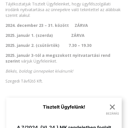
Tájékoztatjuk Tisztelt Ügyfeleinket, hogy ügyfélszolgálati
irodánk nyitvatartása az ünnepekre való tekintettel az alábbiak
szerint alakul:
2024. december 23 – 31. között ZÁRVA
2025. január 1. (szerda) ZÁRVA
2025. január 2. (csütörtök) 7.30 – 19.30
2025. január 3-tól a megszokott nyitvatartási rend
szerint
várjuk Ügyfeleinket.
Békés, boldog ünnepeket kívánunk!
Szegedi Távfűtő Kft.
×
VISSZA AZ ÖSSZES HÍRHEZ
Tisztelt Ügyfelünk!
BEZÁRÁS
.
A 7/2024. (VI. 24.) MK rendeletben foglalt