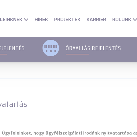
et
Fő Navigációs menü
Fő Navigációs menü
Fő tartalom
Fő 
LEINKNEK
RÓLUNK
HÍREK
PROJEKTEK
KARRIER
EJELENTÉS
ÓRAÁLLÁS BEJELENTÉS
vatartás
t Ügyfeleinket, hogy ügyfélszolgálati irodánk nyitvatartása 