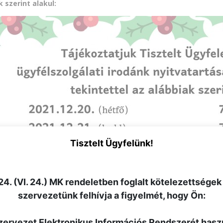
k szerint alakul:
Tisztelt Ügyfelünk!
4. (VI. 24.) MK rendeletben foglalt kötelezettségek
szervezetünk felhívja a figyelmét, hogy Ön:
szervezet Elektronikus Információs Rendszerét hasz