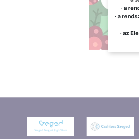
· a re
· a rends
· az E