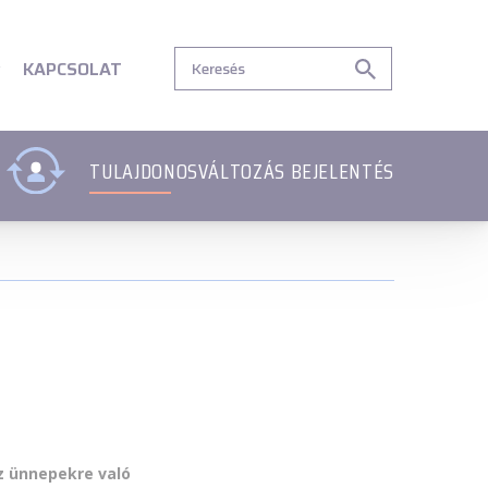
tartalom
Lábléc menü
Lábléc menü
Csetbot
Csetbot
KAPCSOLAT
TULAJDONOSVÁLTOZÁS BEJELENTÉS
az ünnepekre való