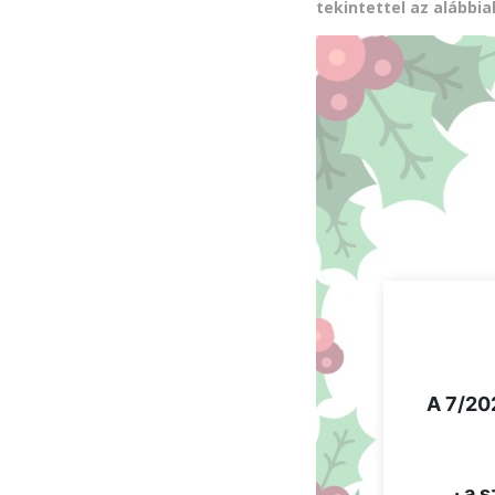
tekintettel az alábbia
.
A 7/202
· a 