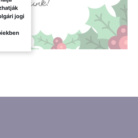
zhatják
lgári jogi
biekben