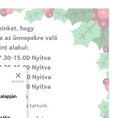
×
BEZÁRÁS
 alapján
nálja