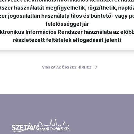
ndszer használatát megfigyelhetik, rögzíthetik, napló
zer jogosulatlan használata tilos és büntető- vagy po
felelősséggel jár
lektronikus Információs Rendszer használata az előb
részletezett feltételek elfogadását jelenti
VISSZA AZ ÖSSZES HÍRHEZ