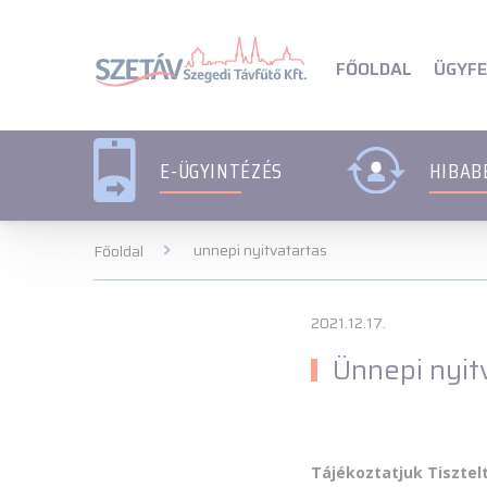
Navigációs menü segédlet
Navigációs menü segédl
ÜGYFE
FŐOLDAL
E-ÜGYINTÉZÉS
HIBAB
unnepi nyitvatartas
Főoldal
2021.12.17.
Ünnepi nyit
Tájékoztatjuk Tisztel