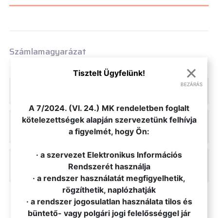
Számlamagyarázat
×
Tisztelt Ügyfelünk!
A távhőszolgáltatási részszámlán
BEZÁRÁS
szereplő információk:
.
A 7/2024. (VI. 24.) MK rendeletben foglalt
A távhőszolgáltatási
kötelezettségek alapján szervezetünk felhívja
elszámolószámlán (fűtés) szereplő
a figyelmét, hogy Ön:
információk:
· a szervezet Elektronikus Információs
A távhőszolgáltatási
elszámolószámlán (melegvíz)
Rendszerét használja
szereplő információk:
· a rendszer használatát megfigyelhetik,
rögzíthetik, naplózhatják
· a rendszer jogosulatlan használata tilos és
büntető- vagy polgári jogi felelősséggel jár