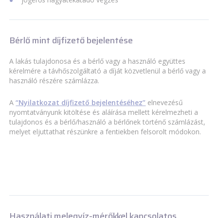
Bérlő mint díjfizető bejelentése
A lakás tulajdonosa és a bérlő vagy a használó együttes
kérelmére a távhőszolgáltató a díját közvetlenül a bérlő vagy a
használó részére számlázza.
A
“Nyilatkozat díjfizető bejelentéséhez”
elnevezésű
nyomtatványunk kitöltése és aláírása mellett kérelmezheti a
tulajdonos és a bérlő/használó a bérlőnek történő számlázást,
melyet eljuttathat részünkre a fentiekben felsorolt módokon.
Használati melegvíz-mérőkkel kapcsolatos