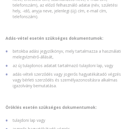
telefonszám), az előző felhasználó adatai (név, születési
hely, -idő, anyja neve, jelenlegi (új) cím, e-mail cím,
telefonszám).
Adás-vétel esetén szükséges dokumentumok:
birtokba adási jegyzőkönyv, mely tartalmazza a használati
melegvízmérő-állását,
az új tulajdonos adatait tartalmazó tulajdoni lap, vagy
adás-vételi szerződés vagy jogerős hagyatékátadó végzés
vagy bérleti szerződés és személyazonosításra alkalmas
igazolvány bemutatása.
Öröklés esetén szükséges dokumentumok:
tulajdoni lap vagy
jogerős hagyatékátadó végzés