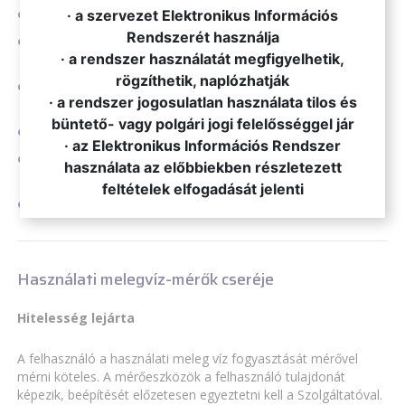
postai úton 6724 Szeged, Vág u. 4. címre megküldve
· a szervezet Elektronikus Információs
Rendszerét használja
ügyfélszolgálatunk előtt lévő postaládába elhelyezve (6724
· a rendszer használatát megfigyelhetik,
Szeged, Vág u. 4.)
rögzíthetik, naplózhatják
elektronikus levélben a
vizoraallas@szetav.hu
e-mail
· a rendszer jogosulatlan használata tilos és
címre küldve
büntető- vagy polgári jogi felelősséggel jár
weboldalunk óraállás bejelentése menüpontjában
· az Elektronikus Információs Rendszer
telefonon a (06) 62/540-540 / 2-es menüpont
használata az előbbiekben részletezett
tárcsázásával
feltételek elfogadását jelenti
Facebookon keresztül
privát üzenetben
Használati melegvíz-mérők cseréje
Hitelesség lejárta
A felhasználó a használati meleg víz fogyasztását mérővel
mérni köteles. A mérőeszközök a felhasználó tulajdonát
képezik, beépítését előzetesen egyeztetni kell a Szolgáltatóval.