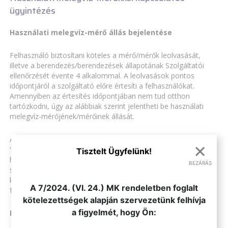
ügyintézés
Használati melegvíz-mérő állás bejelentése
Felhasználó biztosítani köteles a mérő/mérők leolvasását,
illetve a berendezés/berendezések állapotának Szolgáltatói
ellenőrzését évente 4 alkalommal. A leolvasások pontos
időpontjáról a szolgáltató előre értesíti a felhasználókat.
Amennyiben az értesítés időpontjában nem tud otthon
tartózkodni, úgy az alábbiak szerint jelentheti be használati
melegvíz-mérőjének/mérőinek állását.
A Letölthető nyomtatványok oldalunkon megtalálható
×
“Melegvízmérő állás bejelentése” formanyomtatványunkkal a
Tisztelt Ügyfelünk!
használati melegvíz-mérő állásaik bejelentéséhez nyújtunk
BEZÁRÁS
segítséget Önöknek, melynek használata formailag nem
.
kötelező, de tartalmilag követnie kell a bejelentés bármely
A 7/2024. (VI. 24.) MK rendeletben foglalt
formáját is válasszák.
kötelezettségek alapján szervezetünk felhívja
a figyelmét, hogy Ön:
Bejelentés történhet: