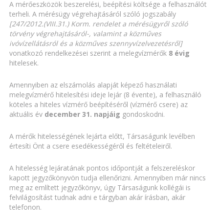
A mérőeszközök beszerelési, beépítési költsége a felhasználót
terheli. A mérésügy végrehajtásáról szóló jogszabály
[247/2012.(VIII.31.) Korm. rendelet a mérésügyről szóló
törvény végrehajtásáról-, valamint a közműves
ivóvízellátásról és a közműves szennyvízelvezetésről]
vonatkozó rendelkezései szerint a melegvízmérők
8 évig
hitelesek.
Amennyiben az elszámolás alapját képező használati
melegvízmérő hitelesítési ideje lejár (8 évente), a felhasználó
köteles a hiteles vízmérő beépítéséről (vízmérő csere) az
aktuális év
december 31. napjáig
gondoskodni.
A mérők hitelességének lejárta előtt, Társaságunk levélben
értesíti Önt a csere esedékességéről és feltételeiről.
A hitelesség lejáratának pontos időpontját a felszereléskor
kapott jegyzőkönyvön tudja ellenőrizni. Amennyiben már nincs
meg az említett jegyzőkönyv, úgy Társaságunk kollégái is
felvilágosítást tudnak adni e tárgyban akár írásban, akár
telefonon.