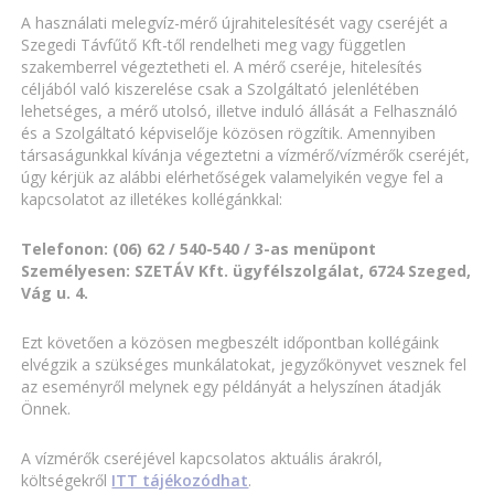
A használati melegvíz-mérő újrahitelesítését vagy cseréjét a
Szegedi Távfűtő Kft-től rendelheti meg vagy független
szakemberrel végeztetheti el. A mérő cseréje, hitelesítés
céljából való kiszerelése csak a Szolgáltató jelenlétében
lehetséges, a mérő utolsó, illetve induló állását a Felhasználó
és a Szolgáltató képviselője közösen rögzítik. Amennyiben
társaságunkkal kívánja végeztetni a vízmérő/vízmérők cseréjét,
úgy kérjük az alábbi elérhetőségek valamelyikén vegye fel a
kapcsolatot az illetékes kollégánkkal:
Telefonon: (06) 62 / 540-540 / 3-as menüpont
Személyesen: SZETÁV Kft. ügyfélszolgálat, 6724 Szeged,
Vág u. 4.
Ezt követően a közösen megbeszélt időpontban kollégáink
elvégzik a szükséges munkálatokat, jegyzőkönyvet vesznek fel
az eseményről melynek egy példányát a helyszínen átadják
Önnek.
A vízmérők cseréjével kapcsolatos aktuális árakról,
költségekről
ITT tájékozódhat
.