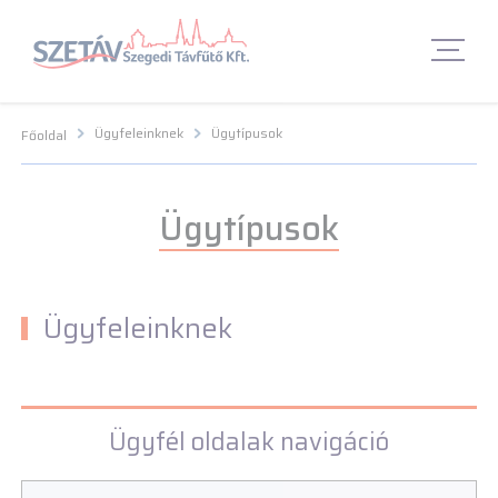
Navigációs menü segédlet
Navigációs menü segédlet
Fő Navigációs menü
Fő Navigációs menü
Fő tartalom
Fő
tartalom
Lábléc menü
Lábléc menü
Csetbot
Csetbot
Ügyfeleinknek
Ügytípusok
Főoldal
Ügytípusok
Ügyfeleinknek
Ügyfél oldalak navigáció