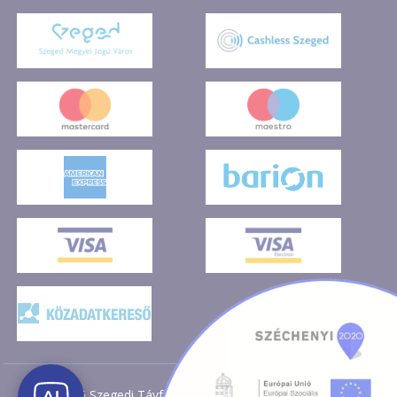
2026 Szegedi Távfűtő Kft. Minden jog fenntartva!