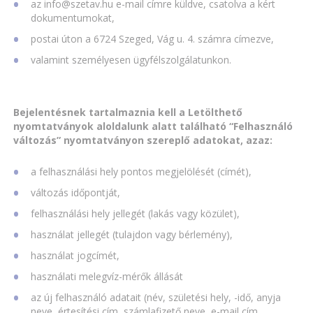
az info@szetav.hu e-mail címre küldve, csatolva a kért
dokumentumokat,
postai úton a 6724 Szeged, Vág u. 4. számra címezve,
valamint személyesen ügyfélszolgálatunkon.
Bejelentésnek tartalmaznia kell a Letölthető
nyomtatványok aloldalunk alatt található “Felhasználó
változás” nyomtatványon szereplő adatokat, azaz:
a felhasználási hely pontos megjelölését (címét),
változás időpontját,
felhasználási hely jellegét (lakás vagy közület),
használat jellegét (tulajdon vagy bérlemény),
használat jogcímét,
használati melegvíz-mérők állását
az új felhasználó adatait (név, születési hely, -idő, anyja
neve, értesítési cím, számlafizető neve, e-mail cím,